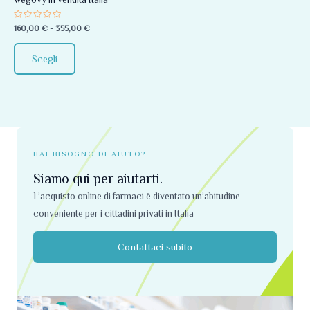
essere
Valutato
160,00
€
-
355,00
€
scelte
0
su
nella
5
Scegli
pagina
del
prodotto
HAI BISOGNO DI AIUTO?
Siamo qui per aiutarti.
L’acquisto online di farmaci è diventato un’abitudine
conveniente per i cittadini privati ​​in Italia
Contattaci subito