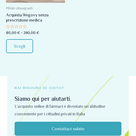
Le
opzioni
Pillole dimagranti
Acquista Wegovy senza
possono
prescrizione medica
essere
scelte
Valutato
80,00
€
-
260,00
€
0
nella
su
5
pagina
Scegli
del
prodotto
HAI BISOGNO DI AIUTO?
Siamo qui per aiutarti.
L’acquisto online di farmaci è diventato un’abitudine
conveniente per i cittadini privati ​​in Italia
Contattaci subito