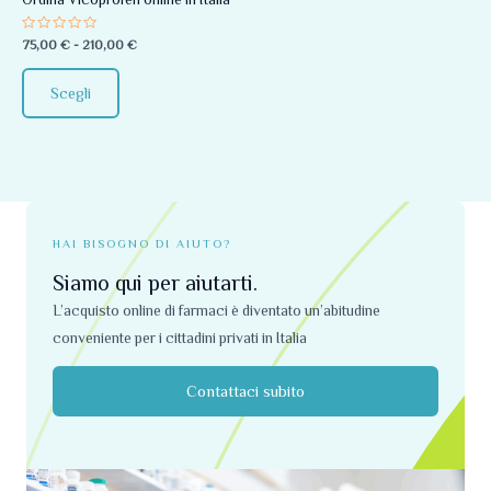
essere
Valutato
75,00
€
-
210,00
€
scelte
0
su
nella
5
Scegli
pagina
del
prodotto
HAI BISOGNO DI AIUTO?
Siamo qui per aiutarti.
L’acquisto online di farmaci è diventato un’abitudine
conveniente per i cittadini privati ​​in Italia
Contattaci subito