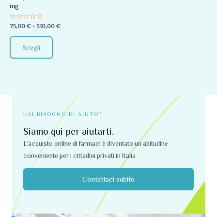
mg
essere
scelte
Valutato
75,00
€
-
310,00
€
0
nella
su
5
pagina
Scegli
del
prodotto
HAI BISOGNO DI AIUTO?
Siamo qui per aiutarti.
L’acquisto online di farmaci è diventato un’abitudine
conveniente per i cittadini privati ​​in Italia
Contattaci subito