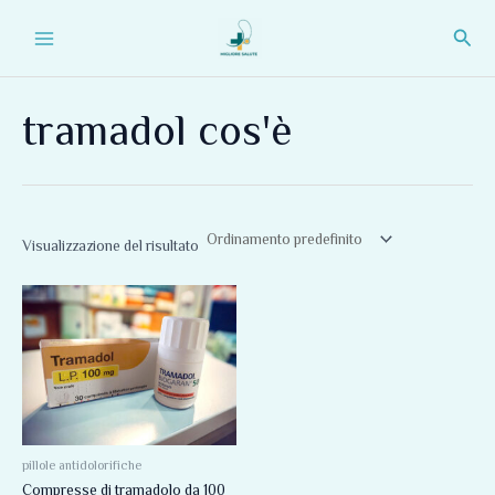
Vai
Main
Cerc
al
Menu
contenuto
tramadol cos'è
Visualizzazione del risultato
Fascia
Questo
di
prodotto
prezzo:
da
ha
75,00 €
più
a
310,00 €
varianti.
Le
opzioni
pillole antidolorifiche
Compresse di tramadolo da 100
possono