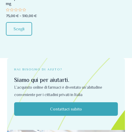
mg
essere
scelte
Valutato
75,00
€
-
310,00
€
0
nella
su
5
pagina
Scegli
del
prodotto
HAI BISOGNO DI AIUTO?
Siamo qui per aiutarti.
L’acquisto online di farmaci è diventato un’abitudine
conveniente per i cittadini privati ​​in Italia
Contattaci subito