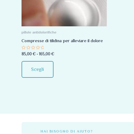
Le
opzioni
possono
essere
pillole antidolorifiche
scelte
Compresse di tilidina per alleviare il dolore
nella
Valutato
85,00
€
-
165,00
€
pagina
0
su
del
5
Scegli
prodotto
HAI BISOGNO DI AIUTO?