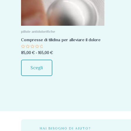
Le
opzioni
possono
essere
pillole antidolorifiche
scelte
Compresse di tilidina per alleviare il dolore
nella
Valutato
85,00
€
-
165,00
€
pagina
0
su
del
5
Scegli
prodotto
HAI BISOGNO DI AIUTO?