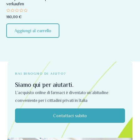
verkaufen
Valutato
160,00
€
0
su
5
Aggiungi al carrello
HAI BISOGNO DI AIUTO?
Siamo qui per aiutarti.
L’acquisto online di farmaci è diventato un’abitudine
conveniente per i cittadini privati ​​in Italia
Contattaci subito