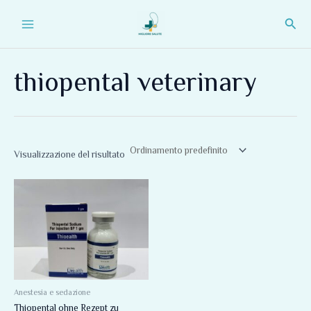
Vai
Main
Cerc
al
Menu
contenuto
thiopental veterinary
Visualizzazione del risultato
Anestesia e sedazione
Thiopental ohne Rezept zu