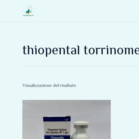
Vai
al
contenuto
thiopental torrinom
Visualizzazione del risultato