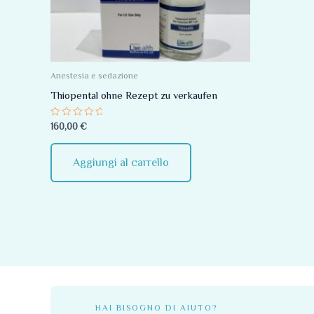
Anestesia e sedazione
Thiopental ohne Rezept zu verkaufen
Valutato
160,00
€
0
su
5
Aggiungi al carrello
HAI BISOGNO DI AIUTO?