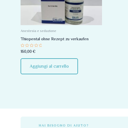
Anestesia e sedazione
Thiopental ohne Rezept zu verkaufen
Valutato
160,00
€
0
su
5
Aggiungi al carrello
HAI BISOGNO DI AIUTO?