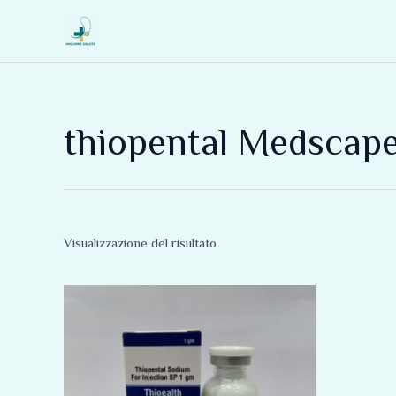
Vai
al
contenuto
thiopental Medscap
Visualizzazione del risultato