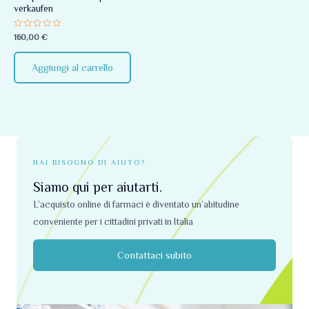
verkaufen
Valutato
160,00
€
0
su
5
Aggiungi al carrello
HAI BISOGNO DI AIUTO?
Siamo qui per aiutarti.
L’acquisto online di farmaci è diventato un’abitudine
conveniente per i cittadini privati ​​in Italia
Contattaci subito