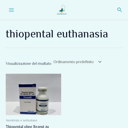
Vai
Main
Cerc
al
Menu
contenuto
thiopental euthanasia
Visualizzazione del risultato
Anestesia e sedazione
Thiopental ohne Rezept zu