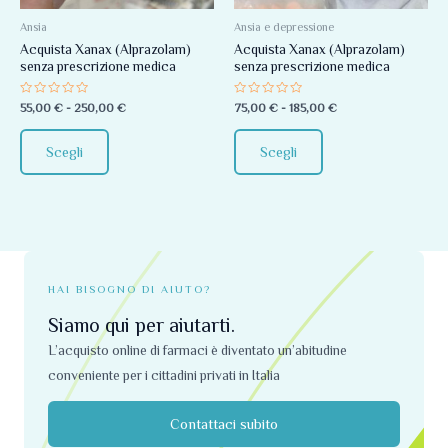
Le
Le
opzioni
opzioni
Ansia
Ansia e depressione
Acquista Xanax (Alprazolam)
Acquista Xanax (Alprazolam)
possono
possono
senza prescrizione medica
senza prescrizione medica
essere
essere
scelte
scelte
Valutato
Valutato
55,00
€
-
250,00
€
75,00
€
-
185,00
€
0
0
nella
nella
su
su
5
5
pagina
pagina
Scegli
Scegli
del
del
prodotto
prodotto
HAI BISOGNO DI AIUTO?
Siamo qui per aiutarti.
L’acquisto online di farmaci è diventato un’abitudine
conveniente per i cittadini privati ​​in Italia
Contattaci subito