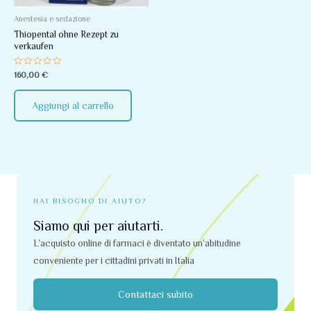
Anestesia e sedazione
Thiopental ohne Rezept zu
verkaufen
Valutato
160,00
€
0
su
5
Aggiungi al carrello
HAI BISOGNO DI AIUTO?
Siamo qui per aiutarti.
L’acquisto online di farmaci è diventato un’abitudine
conveniente per i cittadini privati ​​in Italia
Contattaci subito