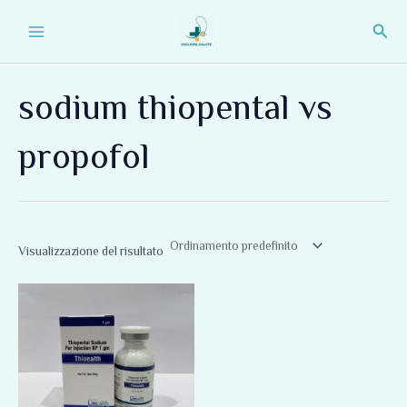
Vai
Main
Cerc
al
Menu
contenuto
sodium thiopental vs
propofol
Visualizzazione del risultato