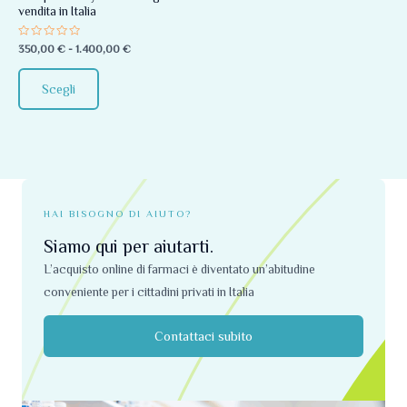
vendita in Italia
essere
scelte
Valutato
350,00
€
-
1.400,00
€
0
nella
su
5
pagina
Scegli
del
prodotto
HAI BISOGNO DI AIUTO?
Siamo qui per aiutarti.
L’acquisto online di farmaci è diventato un’abitudine
conveniente per i cittadini privati ​​in Italia
Contattaci subito