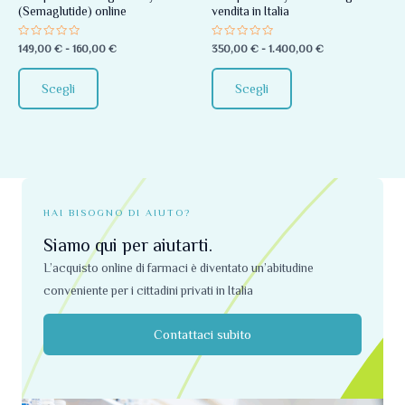
(Semaglutide) online
vendita in Italia
essere
essere
scelte
scelte
Valutato
Valutato
149,00
€
-
160,00
€
350,00
€
-
1.400,00
€
0
0
nella
nella
su
su
5
5
pagina
pagina
Scegli
Scegli
del
del
prodotto
prodotto
HAI BISOGNO DI AIUTO?
Siamo qui per aiutarti.
L’acquisto online di farmaci è diventato un’abitudine
conveniente per i cittadini privati ​​in Italia
Contattaci subito