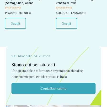
(Semaglutide) online
vendita in Italia
essere
essere
scelte
scelte
Valutato
Valutato
149,00
€
-
160,00
€
350,00
€
-
1.400,00
€
0
0
nella
nella
su
su
5
5
pagina
pagina
Scegli
Scegli
del
del
prodotto
prodotto
HAI BISOGNO DI AIUTO?
Siamo qui per aiutarti.
L’acquisto online di farmaci è diventato un’abitudine
conveniente per i cittadini privati ​​in Italia
Contattaci subito