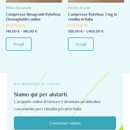
Le
Le
opzioni
opzioni
Pillole dimagranti
Perdita di peso
Compresse dimagranti Rybelsus
Compresse Rybelsus 7 mg in
possono
possono
(Semaglutide) online
vendita in Italia
essere
essere
scelte
scelte
Valutato
Valutato
149,00
€
-
160,00
€
350,00
€
-
1.400,00
€
0
0
nella
nella
su
su
5
5
pagina
pagina
Scegli
Scegli
del
del
prodotto
prodotto
HAI BISOGNO DI AIUTO?
Siamo qui per aiutarti.
L’acquisto online di farmaci è diventato un’abitudine
conveniente per i cittadini privati ​​in Italia
Contattaci subito