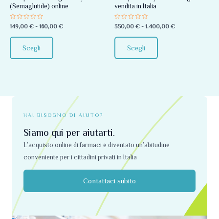
(Semaglutide) online
vendita in Italia
essere
essere
scelte
scelte
Valutato
Valutato
149,00
€
-
160,00
€
350,00
€
-
1.400,00
€
0
0
nella
nella
su
su
5
5
pagina
pagina
Scegli
Scegli
del
del
prodotto
prodotto
HAI BISOGNO DI AIUTO?
Siamo qui per aiutarti.
L’acquisto online di farmaci è diventato un’abitudine
conveniente per i cittadini privati ​​in Italia
Contattaci subito