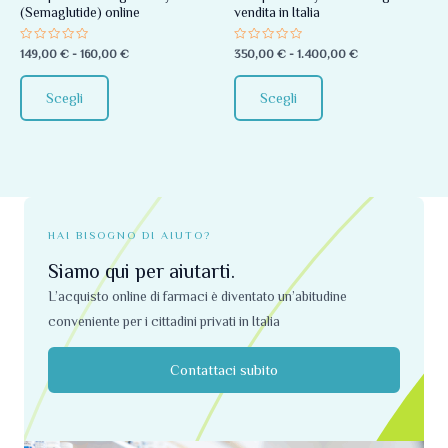
(Semaglutide) online
vendita in Italia
essere
essere
scelte
scelte
Valutato
Valutato
149,00
€
-
160,00
€
350,00
€
-
1.400,00
€
0
0
nella
nella
su
su
5
5
pagina
pagina
Scegli
Scegli
del
del
prodotto
prodotto
HAI BISOGNO DI AIUTO?
Siamo qui per aiutarti.
L’acquisto online di farmaci è diventato un’abitudine
conveniente per i cittadini privati ​​in Italia
Contattaci subito