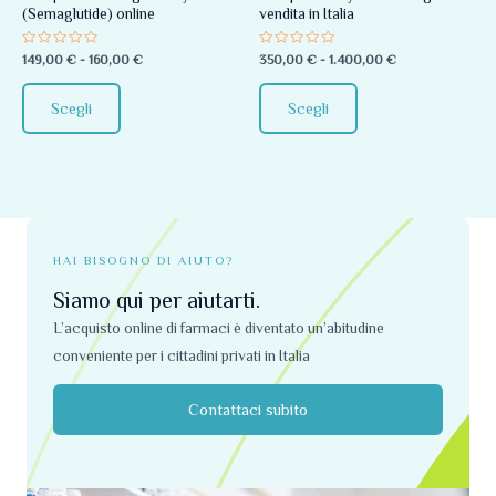
(Semaglutide) online
vendita in Italia
essere
essere
scelte
scelte
Valutato
Valutato
149,00
€
-
160,00
€
350,00
€
-
1.400,00
€
0
0
nella
nella
su
su
5
5
pagina
pagina
Scegli
Scegli
del
del
prodotto
prodotto
HAI BISOGNO DI AIUTO?
Siamo qui per aiutarti.
L’acquisto online di farmaci è diventato un’abitudine
conveniente per i cittadini privati ​​in Italia
Contattaci subito