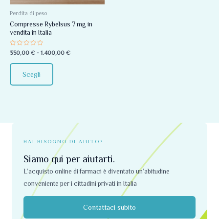
Le
opzioni
Perdita di peso
Compresse Rybelsus 7 mg in
possono
vendita in Italia
essere
scelte
Valutato
350,00
€
-
1.400,00
€
0
nella
su
5
pagina
Scegli
del
prodotto
HAI BISOGNO DI AIUTO?
Siamo qui per aiutarti.
L’acquisto online di farmaci è diventato un’abitudine
conveniente per i cittadini privati ​​in Italia
Contattaci subito