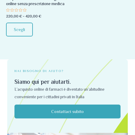
online senza prescrizione medica
essere
scelte
Valutato
220,00
€
-
420,00
€
0
nella
su
5
pagina
Scegli
del
prodotto
HAI BISOGNO DI AIUTO?
Siamo qui per aiutarti.
L’acquisto online di farmaci è diventato un’abitudine
conveniente per i cittadini privati ​​in Italia
Contattaci subito