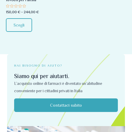
essere
Valutato
150,00
€
-
244,00
€
scelte
0
su
nella
5
Scegli
pagina
del
prodotto
HAI BISOGNO DI AIUTO?
Siamo qui per aiutarti.
L’acquisto online di farmaci è diventato un’abitudine
conveniente per i cittadini privati ​​in Italia
Contattaci subito