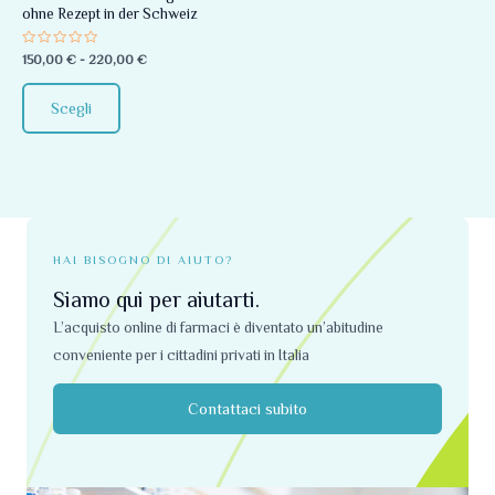
ohne Rezept in der Schweiz
essere
scelte
Valutato
150,00
€
-
220,00
€
0
nella
su
5
pagina
Scegli
del
prodotto
HAI BISOGNO DI AIUTO?
Siamo qui per aiutarti.
L’acquisto online di farmaci è diventato un’abitudine
conveniente per i cittadini privati ​​in Italia
Contattaci subito