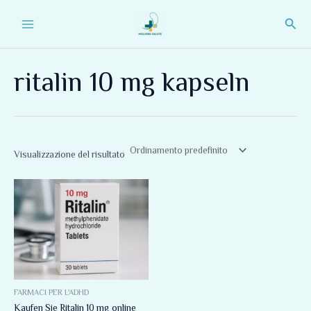
Vai
Main
Cerc
al
Menu
contenuto
ritalin 10 mg kapseln
Visualizzazione del risultato
Fascia
Questo
di
prodotto
prezzo:
da
ha
150,00 €
più
a
220,00 €
varianti.
Le
opzioni
FARMACI PER L'ADHD
Kaufen Sie Ritalin 10 mg online
possono