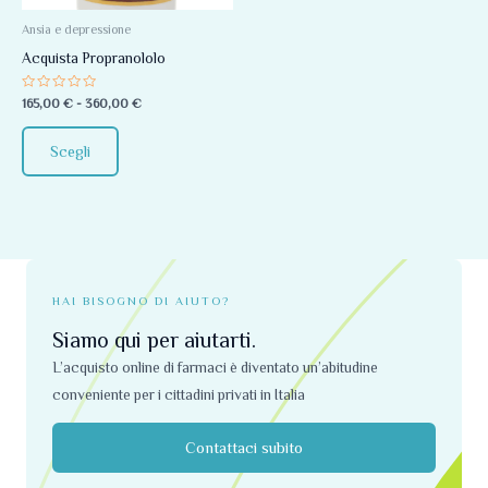
Le
opzioni
Ansia e depressione
possono
Acquista Propranololo
essere
Valutato
165,00
€
-
360,00
€
scelte
0
su
nella
5
Scegli
pagina
del
prodotto
HAI BISOGNO DI AIUTO?
Siamo qui per aiutarti.
L’acquisto online di farmaci è diventato un’abitudine
conveniente per i cittadini privati ​​in Italia
Contattaci subito