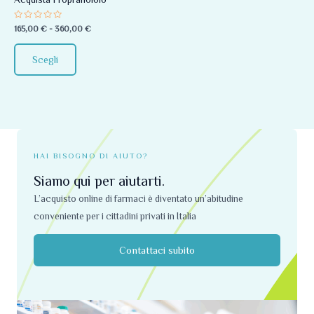
essere
Valutato
165,00
€
-
360,00
€
scelte
0
su
nella
5
Scegli
pagina
del
prodotto
HAI BISOGNO DI AIUTO?
Siamo qui per aiutarti.
L’acquisto online di farmaci è diventato un’abitudine
conveniente per i cittadini privati ​​in Italia
Contattaci subito