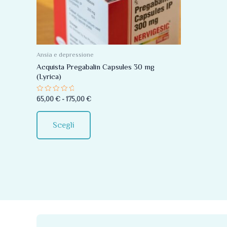
Le
opzioni
possono
essere
Ansia e depressione
scelte
Acquista Pregabalin Capsules 30 mg
(Lyrica)
nella
pagina
Valutato
65,00
€
-
175,00
€
0
del
su
5
prodotto
Scegli