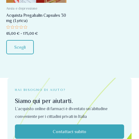
Le
opzioni
Ansia e depressione
Acquista Pregabalin Capsules 30
possono
mg (Lyrica)
essere
scelte
Valutato
65,00
€
-
175,00
€
0
nella
su
5
pagina
Scegli
del
prodotto
HAI BISOGNO DI AIUTO?
Siamo qui per aiutarti.
L’acquisto online di farmaci è diventato un’abitudine
conveniente per i cittadini privati ​​in Italia
Contattaci subito