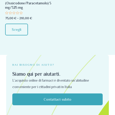
(Ossicodone/Paracetamolo) 5
essere
mg/325 mg
scelte
Valutato
75,00
€
-
210,00
€
nella
0
su
pagina
5
Scegli
del
prodotto
HAI BISOGNO DI AIUTO?
Siamo qui per aiutarti.
L’acquisto online di farmaci è diventato un’abitudine
conveniente per i cittadini privati ​​in Italia
Contattaci subito