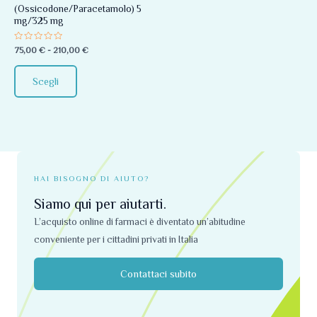
(Ossicodone/Paracetamolo) 5
essere
mg/325 mg
scelte
Valutato
75,00
€
-
210,00
€
nella
0
su
pagina
5
Scegli
del
prodotto
HAI BISOGNO DI AIUTO?
Siamo qui per aiutarti.
L’acquisto online di farmaci è diventato un’abitudine
conveniente per i cittadini privati ​​in Italia
Contattaci subito