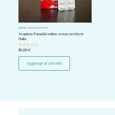
pillole antidolorifiche
Acquista Panadol online senza ricetta in
Italia
Valutato
85,00
€
0
su
5
Aggiungi al carrello