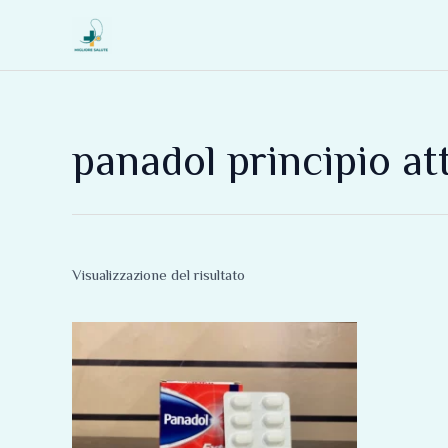
Vai
al
contenuto
panadol principio at
Visualizzazione del risultato