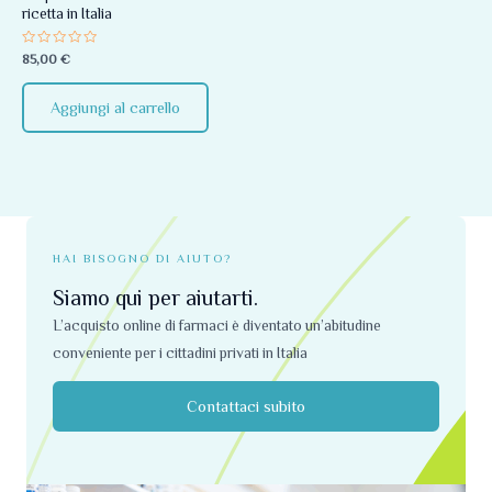
ricetta in Italia
Valutato
85,00
€
0
su
5
Aggiungi al carrello
HAI BISOGNO DI AIUTO?
Siamo qui per aiutarti.
L’acquisto online di farmaci è diventato un’abitudine
conveniente per i cittadini privati ​​in Italia
Contattaci subito