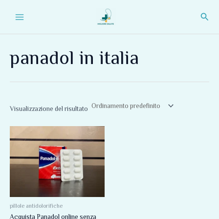
Vai
Main
Cerc
al
Menu
contenuto
panadol in italia
Visualizzazione del risultato
pillole antidolorifiche
Acquista Panadol online senza