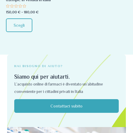
essere
Valutato
150,00
€
-
180,00
€
scelte
0
su
nella
5
Scegli
pagina
del
prodotto
HAI BISOGNO DI AIUTO?
Siamo qui per aiutarti.
L’acquisto online di farmaci è diventato un’abitudine
conveniente per i cittadini privati ​​in Italia
Contattaci subito