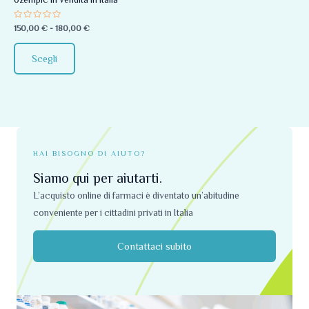
essere
Valutato
150,00
€
-
180,00
€
scelte
0
su
nella
5
Scegli
pagina
del
prodotto
HAI BISOGNO DI AIUTO?
Siamo qui per aiutarti.
L’acquisto online di farmaci è diventato un’abitudine
conveniente per i cittadini privati ​​in Italia
Contattaci subito