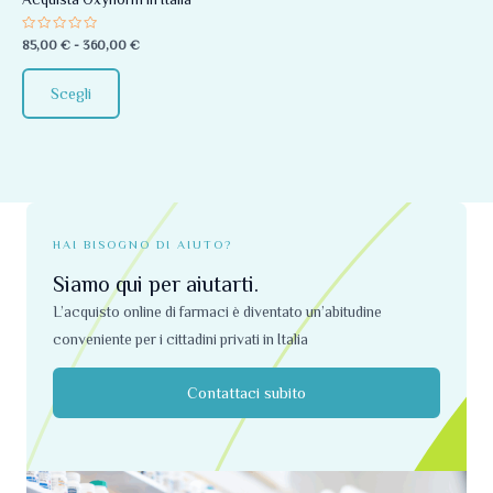
essere
Valutato
85,00
€
-
360,00
€
scelte
0
su
nella
5
Scegli
pagina
del
prodotto
HAI BISOGNO DI AIUTO?
Siamo qui per aiutarti.
L’acquisto online di farmaci è diventato un’abitudine
conveniente per i cittadini privati ​​in Italia
Contattaci subito