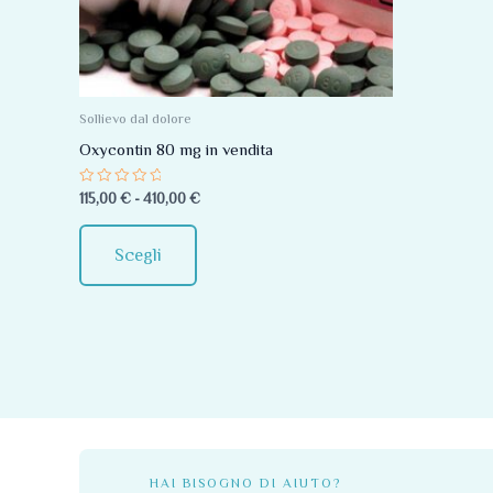
Le
opzioni
possono
essere
Sollievo dal dolore
scelte
Oxycontin 80 mg in vendita
nella
Valutato
115,00
€
-
410,00
€
pagina
0
su
del
5
Scegli
prodotto
HAI BISOGNO DI AIUTO?