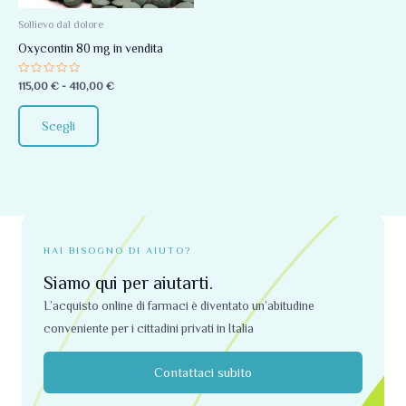
Le
opzioni
Sollievo dal dolore
possono
Oxycontin 80 mg in vendita
essere
Valutato
115,00
€
-
410,00
€
scelte
0
su
nella
5
Scegli
pagina
del
prodotto
HAI BISOGNO DI AIUTO?
Siamo qui per aiutarti.
L’acquisto online di farmaci è diventato un’abitudine
conveniente per i cittadini privati ​​in Italia
Contattaci subito