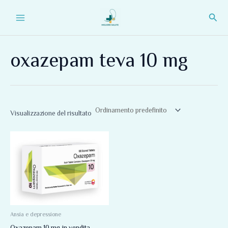
Vai
Main
Cerc
al
Menu
contenuto
oxazepam teva 10 mg
Visualizzazione del risultato
Ansia e depressione
Oxazepam 10 mg in vendita