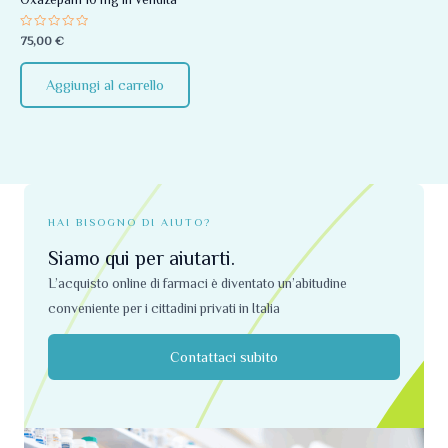
Valutato
75,00
€
0
su
5
Aggiungi al carrello
HAI BISOGNO DI AIUTO?
Siamo qui per aiutarti.
L’acquisto online di farmaci è diventato un’abitudine
conveniente per i cittadini privati ​​in Italia
Contattaci subito