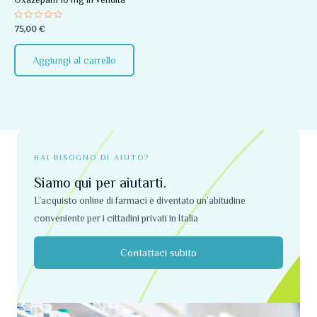
Valutato
75,00
€
0
su
5
Aggiungi al carrello
HAI BISOGNO DI AIUTO?
Siamo qui per aiutarti.
L’acquisto online di farmaci è diventato un’abitudine
conveniente per i cittadini privati ​​in Italia
Contattaci subito