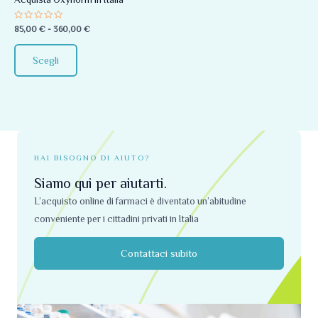
essere
Valutato
85,00
€
-
360,00
€
scelte
0
su
nella
5
Scegli
pagina
del
prodotto
HAI BISOGNO DI AIUTO?
Siamo qui per aiutarti.
L’acquisto online di farmaci è diventato un’abitudine
conveniente per i cittadini privati ​​in Italia
Contattaci subito