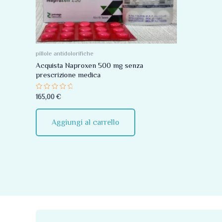
pillole antidolorifiche
Acquista Naproxen 500 mg senza
prescrizione medica
Valutato
165,00
€
0
su
5
Aggiungi al carrello