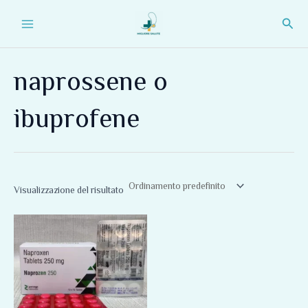
Vai
Main
Cerc
al
Menu
contenuto
naprossene o
ibuprofene
Visualizzazione del risultato