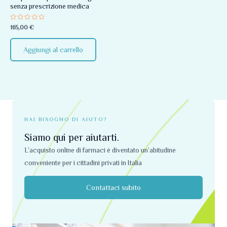
senza prescrizione medica
Valutato
165,00
€
0
su
5
Aggiungi al carrello
HAI BISOGNO DI AIUTO?
Siamo qui per aiutarti.
L’acquisto online di farmaci è diventato un’abitudine
conveniente per i cittadini privati ​​in Italia
Contattaci subito