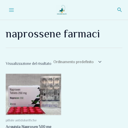
Vai
Main
Cerc
al
Menu
contenuto
naprossene farmaci
Visualizzazione del risultato
pillole antidolorifiche
Acquista Naproxen 500 mg