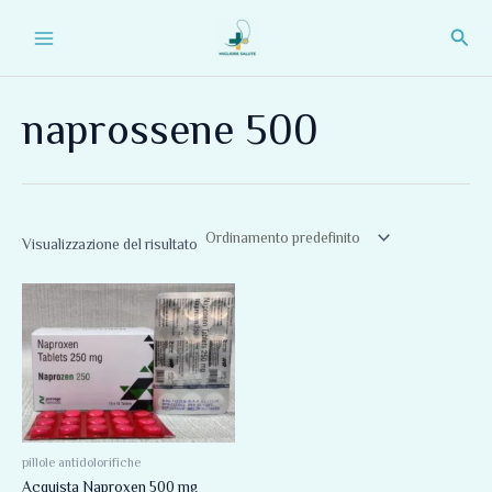
Vai
Main
Cerc
al
Menu
contenuto
naprossene 500
Visualizzazione del risultato
pillole antidolorifiche
Acquista Naproxen 500 mg