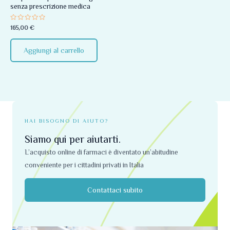
senza prescrizione medica
Valutato
165,00
€
0
su
5
Aggiungi al carrello
HAI BISOGNO DI AIUTO?
Siamo qui per aiutarti.
L’acquisto online di farmaci è diventato un’abitudine
conveniente per i cittadini privati ​​in Italia
Contattaci subito