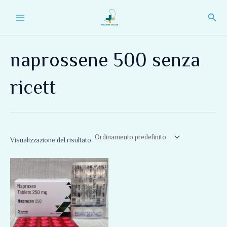
Vai
Main
Cerc
al
Menu
contenuto
naprossene 500 senza
ricett
Visualizzazione del risultato