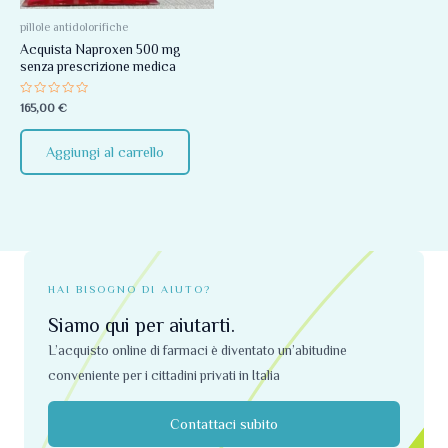
pillole antidolorifiche
Acquista Naproxen 500 mg
senza prescrizione medica
Valutato
165,00
€
0
su
5
Aggiungi al carrello
HAI BISOGNO DI AIUTO?
Siamo qui per aiutarti.
L’acquisto online di farmaci è diventato un’abitudine
conveniente per i cittadini privati ​​in Italia
Contattaci subito