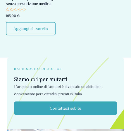
senza prescrizione medica
Valutato
165,00
€
0
su
5
Aggiungi al carrello
HAI BISOGNO DI AIUTO?
Siamo qui per aiutarti.
L’acquisto online di farmaci è diventato un’abitudine
conveniente per i cittadini privati ​​in Italia
Contattaci subito