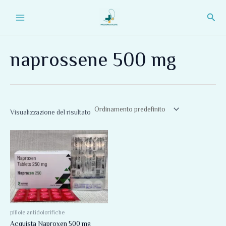
Vai
Main
Cerc
al
Menu
contenuto
naprossene 500 mg
Visualizzazione del risultato
pillole antidolorifiche
Acquista Naproxen 500 mg