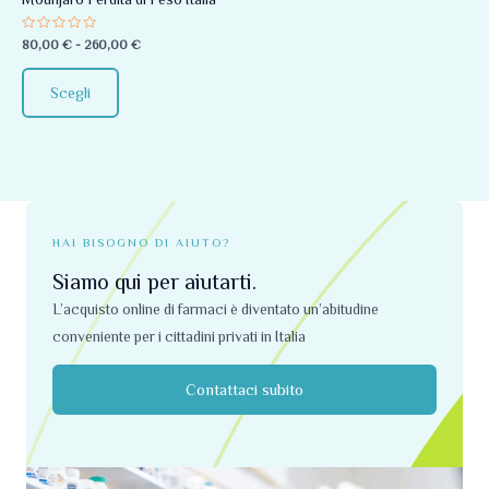
essere
Valutato
80,00
€
-
260,00
€
scelte
0
su
nella
5
Scegli
pagina
del
prodotto
HAI BISOGNO DI AIUTO?
Siamo qui per aiutarti.
L’acquisto online di farmaci è diventato un’abitudine
conveniente per i cittadini privati ​​in Italia
Contattaci subito