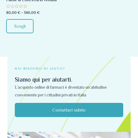
essere
Valutato
80,00
€
-
360,00
€
scelte
0
su
nella
5
Scegli
pagina
del
prodotto
HAI BISOGNO DI AIUTO?
Siamo qui per aiutarti.
L’acquisto online di farmaci è diventato un’abitudine
conveniente per i cittadini privati ​​in Italia
Contattaci subito