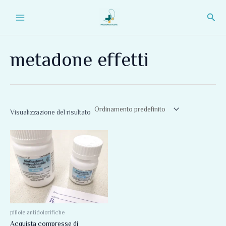
Vai
Main
Cerc
al
Menu
contenuto
metadone effetti
Visualizzazione del risultato
Fascia
Questo
di
prodotto
prezzo:
da
ha
180,00 €
più
a
310,00 €
varianti.
Le
opzioni
pillole antidolorifiche
Acquista compresse di
possono