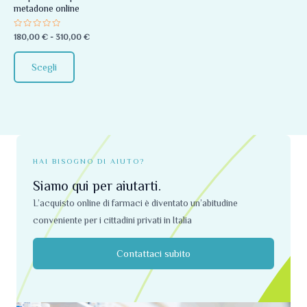
metadone online
essere
scelte
Valutato
180,00
€
-
310,00
€
0
nella
su
5
pagina
Scegli
del
prodotto
HAI BISOGNO DI AIUTO?
Siamo qui per aiutarti.
L’acquisto online di farmaci è diventato un’abitudine
conveniente per i cittadini privati ​​in Italia
Contattaci subito