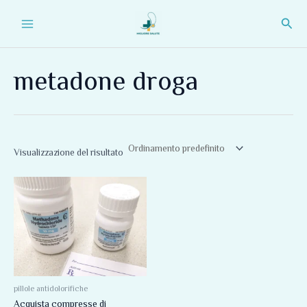
Vai
Main
Cerc
al
Menu
contenuto
metadone droga
Visualizzazione del risultato
Fascia
Questo
di
prodotto
prezzo:
da
ha
180,00 €
più
a
310,00 €
varianti.
Le
opzioni
pillole antidolorifiche
Acquista compresse di
possono