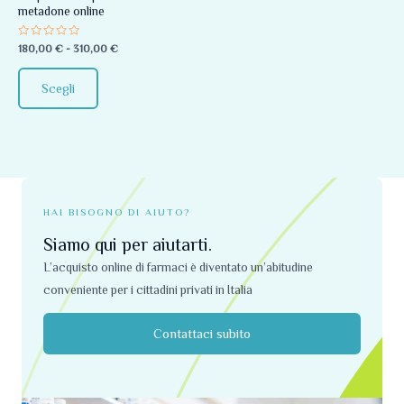
metadone online
essere
scelte
Valutato
180,00
€
-
310,00
€
0
nella
su
5
pagina
Scegli
del
prodotto
HAI BISOGNO DI AIUTO?
Siamo qui per aiutarti.
L’acquisto online di farmaci è diventato un’abitudine
conveniente per i cittadini privati ​​in Italia
Contattaci subito